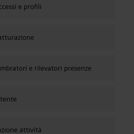
cessi e profili
atturazione
imbratori e rilevatori presenze
utente
zione attività