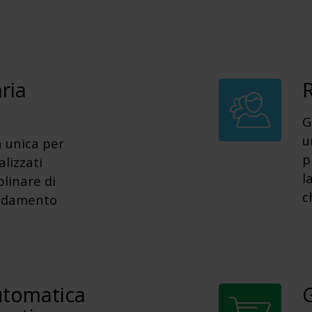
ria
R
G
u
 unica per
p
alizzati
l
plinare di
c
andamento
tomatica