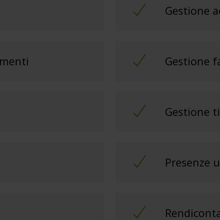
Gestione ac
amenti
Gestione f
Gestione t
Presenze 
Rendiconta