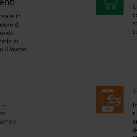
enti
G
c
reare in
s
voro di
s
tendo
rmio di
o il lavoro
 –
I
po
r
amo il
s
d