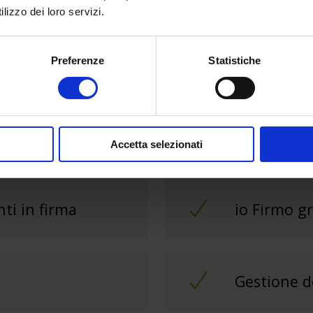
lizzo dei loro servizi.
Altre
funzionalità
.
Preferenze
Statistiche
Documenti
Accetta selezionati
nti in firma
io Firmo g
Gestione 