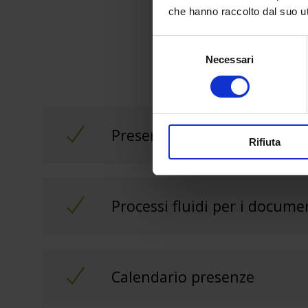
che hanno raccolto dal suo uti
Selezione
Necessari
del
consenso
Presence
Rifiuta
Processi fluidi per i docume
Calendario presenze