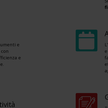
S
f
A
cumenti e
L
con
e
ficienza e
f
e.
e
a
G
ività