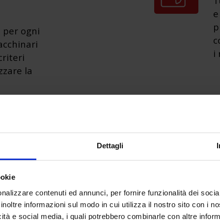
T
e
p
 per ogni
c
acchinari
i
criteri
zzare la
ormativi
Dettagli
dare
T
 erogare
n
ookie
endo dalla
c
nalizzare contenuti ed annunci, per fornire funzionalità dei socia
tivi ben
d
inoltre informazioni sul modo in cui utilizza il nostro sito con i 
icità e social media, i quali potrebbero combinarle con altre inform