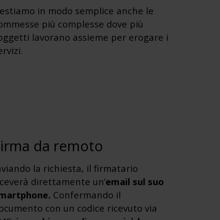
estiamo in modo semplice anche le
ommesse più complesse dove più
oggetti lavorano assieme per erogare i
ervizi.
Firma da remoto
nviando la richiesta, il firmatario
iceverà direttamente un’
email sul suo
martphone.
Confermando il
ocumento con un codice ricevuto via