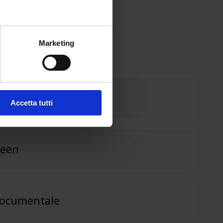
Marketing
 in App
Accetta tutti
reen
documentale