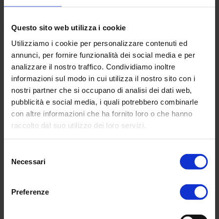
In ogni curriculum, all’interno dell’anagrafica del
Questo sito web utilizza i cookie
partecipante, vengono
automaticamente
visualizzati i corsi con esito positivo e le
Utilizziamo i cookie per personalizzare contenuti ed
competenze acquisite e validate dal
annunci, per fornire funzionalità dei social media e per
responsabile
. Tutti i percorsi formativi sono
analizzare il nostro traffico. Condividiamo inoltre
estraibili in excel e collegati agli alert per segnalare
informazioni sul modo in cui utilizza il nostro sito con i
la data di inizio di un modulo, la data di valutazione
nostri partner che si occupano di analisi dei dati web,
pubblicità e social media, i quali potrebbero combinarle
del percorso e la data di riprogrammazione di un
con altre informazioni che ha fornito loro o che hanno
modulo.
raccolto dal suo utilizzo dei loro servizi.
Selezione
Necessari
del
consenso
Preferenze