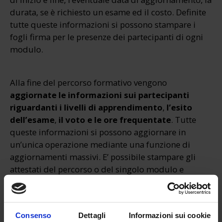
durata, se è richiesto un esame ed il costo. Definite
tutte queste informazioni si possono stampare i
fogli firma per le presenze dei partecipanti di ogni
modulo.
Alla fine del percorso formativo vengono
aggiornate le informazioni sui partecipanti
riguardanti i livelli di apprendimento
,
l’esito
dell’esame
,
il voto e le ore frequentate
. Tutte
queste informazioni si possono aggiornare in
un’unica operazione mediante una funzione di
aggiornamenti massivi. E’ possibile stampare gli
attestati del percorso o del singolo modulo e
verificare l’efficacia aggiornando su ogni
partecipante, quali competenze effettivamente sono
state acquisite.
Consenso
Dettagli
Informazioni sui cookie