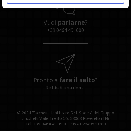
Vuoi
parlarne
?
+39 0464 491600
Pronto a
fare il salto
?
Richiedi una demo
© 2024 Zucchetti Healthcare S.r.l. Società del Gruppo
Zucchetti Viale Trento 56, 38068 Rovereto (TN)
Tel. +39 0464 491600 - P.IVA 02649530280