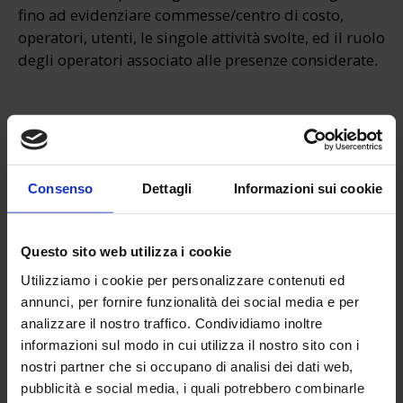
fino ad evidenziare commesse/centro di costo,
operatori, utenti, le singole attività svolte, ed il ruolo
degli operatori associato alle presenze considerate.
Questa funzionalità viene utilizzata per produrre i
report sulle prestazioni erogate
necessari al
committente e per il controllo di gestione con
possibile integrazione verso un software di
Consenso
Dettagli
Informazioni sui cookie
contabilità.
Questo sito web utilizza i cookie
Utilizziamo i cookie per personalizzare contenuti ed
annunci, per fornire funzionalità dei social media e per
analizzare il nostro traffico. Condividiamo inoltre
informazioni sul modo in cui utilizza il nostro sito con i
nostri partner che si occupano di analisi dei dati web,
pubblicità e social media, i quali potrebbero combinarle