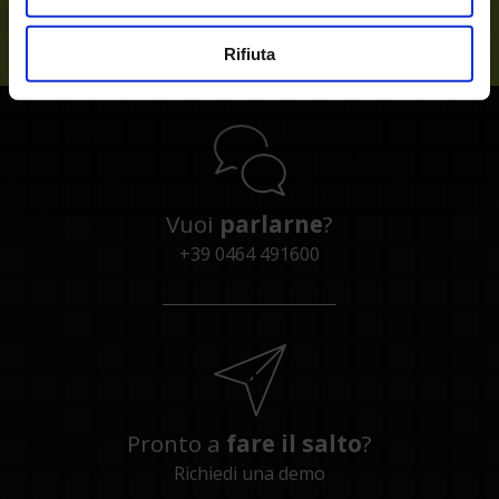
Sempre al tuo
Rifiuta
Vuoi
parlarne
?
+39 0464 491600
Pronto a
fare il salto
?
Richiedi una demo