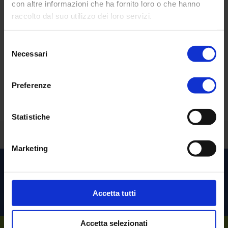
con altre informazioni che ha fornito loro o che hanno
raccolto dal suo utilizzo dei loro servizi.
Selezione
Necessari
del
Sorprendente vero?
consenso
Preferenze
Richiedi una
demo personalizzata
.
Statistiche
Torna indietro
Marketing
Scopri le altre soluzioni per
l’
Healthcare
Accetta tutti
Accetta selezionati