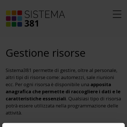
Gestione risorse
Sistema381 permette di gestire, oltre al personale,
altri tipi di risorse come: automezzi, sale riunioni
ecc. Per ogni risorsa è disponibile una
apposita
anagrafica
che permette di raccogliere i dati e le
caratteristiche essenziali
. Qualsiasi tipo di risorsa
potrà essere utilizzata nella programmazione delle
attività.