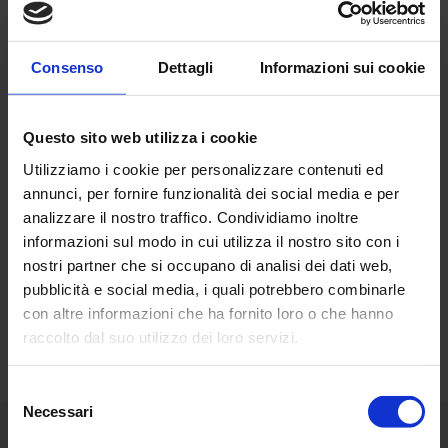
Consenso
Dettagli
Informazioni sui cookie
Questo sito web utilizza i cookie
Utilizziamo i cookie per personalizzare contenuti ed
annunci, per fornire funzionalità dei social media e per
analizzare il nostro traffico. Condividiamo inoltre
informazioni sul modo in cui utilizza il nostro sito con i
nostri partner che si occupano di analisi dei dati web,
Sorprendente vero?
pubblicità e social media, i quali potrebbero combinarle
con altre informazioni che ha fornito loro o che hanno
Richiedi una
demo personalizzata
.
raccolto dal suo utilizzo dei loro servizi.
Selezione
Necessari
del
Torna indietro
consenso