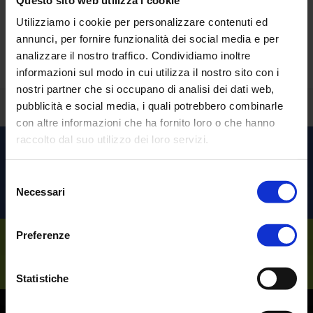
Sorprendente vero?
Utilizziamo i cookie per personalizzare contenuti ed
annunci, per fornire funzionalità dei social media e per
Richiedi una
demo personalizzata
.
analizzare il nostro traffico. Condividiamo inoltre
informazioni sul modo in cui utilizza il nostro sito con i
nostri partner che si occupano di analisi dei dati web,
Torna indietro
pubblicità e social media, i quali potrebbero combinarle
con altre informazioni che ha fornito loro o che hanno
raccolto dal suo utilizzo dei loro servizi.
Scopri le altre soluzioni per
l’
Healthcare
Selezione
Necessari
del
consenso
Preferenze
Sempre al tuo
Statistiche