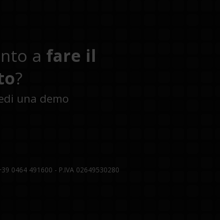
onto a
fare il
to
?
iedi una demo
 +39 0464 491600 - P.IVA 02649530280