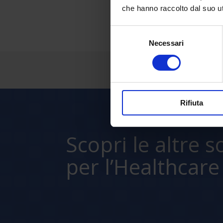
che hanno raccolto dal suo uti
Selezione
Necessari
del
consenso
Rifiuta
Scopri le altre s
per l’
Healthcare