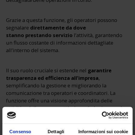
Grazie a questa funzione, gli operatori possono
segnalare
direttamente da dove
stanno prestando servizio
l’attività, garantendo
un flusso costante di informazioni dettagliate
all’interno del sistema.
Il suo ruolo cruciale si estende nel
garantire
trasparenza ed efficienza all’impresa
,
semplificando la gestione e migliorando la
comunicazione tra operatori e coordinatori. La
funzione offre una visione approfondita delle
attività e delle assenze, ottimizzando le risorse e le
operazioni complessive.
Consenso
Dettagli
Informazioni sui cookie