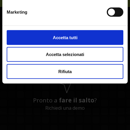
Marketing
Accetta tutti
Vuoi
parlarne
?
+39 0464 491600
Accetta selezionati
Rifiuta
Pronto a
fare il salto
?
Richiedi una demo