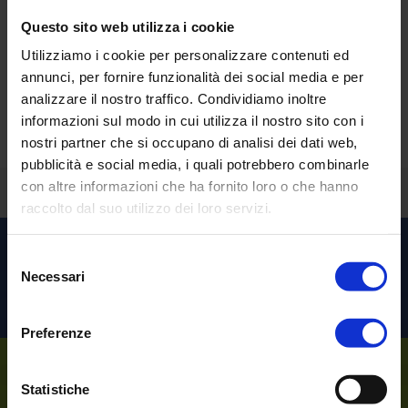
Questo sito web utilizza i cookie
Utilizziamo i cookie per personalizzare contenuti ed
Sorprendente vero?
annunci, per fornire funzionalità dei social media e per
analizzare il nostro traffico. Condividiamo inoltre
Richiedi una
demo personalizzata
.
informazioni sul modo in cui utilizza il nostro sito con i
nostri partner che si occupano di analisi dei dati web,
pubblicità e social media, i quali potrebbero combinarle
con altre informazioni che ha fornito loro o che hanno
Torna indietro
raccolto dal suo utilizzo dei loro servizi.
Scopri le altre soluzioni per
Selezione
Necessari
del
l’
Healthcare
consenso
Preferenze
Sempre al tuo
Statistiche