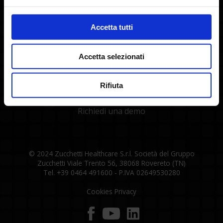
+39 0464 491600
Accetta tutti
Accetta selezionati
Rifiuta
Pronto a
fare il salto
?
Richiedi una demo
© 2024 Zucchetti Healthcare S.r.l. Società del Gruppo
Zucchetti Viale Trento 56, 38068 Rovereto (TN)
Tel. +39 0464 491600 - P.IVA 02649530280
Cookies
Privacy