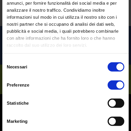
annunci, per fornire funzionalità dei social media e per
analizzare il nostro traffico. Condividiamo inoltre
informazioni sul modo in cui utilizza il nostro sito con i
Torna indietro
nostri partner che si occupano di analisi dei dati web,
pubblicità e social media, i quali potrebbero combinarle
Scopri le altre soluzioni per
con altre informazioni che ha fornito loro o che hanno
raccolto dal suo utilizzo dei loro servizi.
l’
Healthcare
Selezione
Necessari
del
consenso
Sempre al tuo
Preferenze
Statistiche
Marketing
Vuoi
parlarne
?