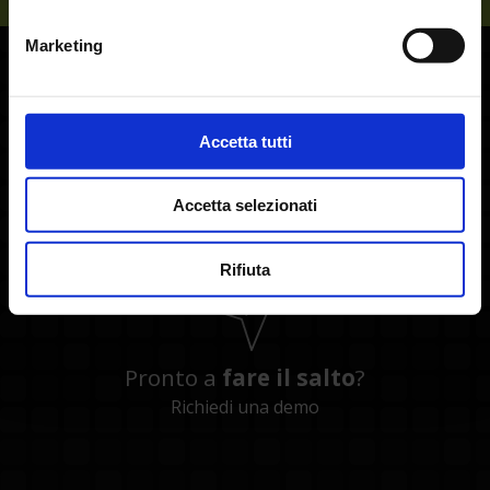
Marketing
Accetta tutti
Vuoi
parlarne
?
+39 0464 491600
Accetta selezionati
Rifiuta
Pronto a
fare il salto
?
Richiedi una demo