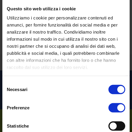
Questo sito web utilizza i cookie
Utilizziamo i cookie per personalizzare contenuti ed
Sorprendente vero?
annunci, per fornire funzionalità dei social media e per
analizzare il nostro traffico. Condividiamo inoltre
Richiedi una
demo personalizzata
.
informazioni sul modo in cui utilizza il nostro sito con i
nostri partner che si occupano di analisi dei dati web,
pubblicità e social media, i quali potrebbero combinarle
con altre informazioni che ha fornito loro o che hanno
Torna indietro
raccolto dal suo utilizzo dei loro servizi.
Scopri le altre soluzioni per
Selezione
Necessari
del
l’
Healthcare
consenso
Preferenze
Sempre al tuo
Statistiche