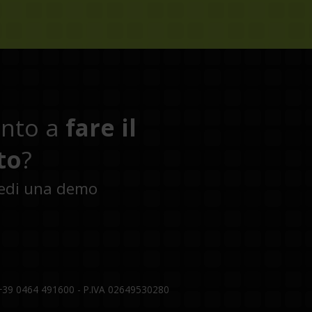
onto a
fare il
to
?
iedi una demo
 +39 0464 491600 - P.IVA 02649530280