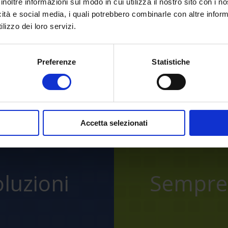
inoltre informazioni sul modo in cui utilizza il nostro sito con i 
icità e social media, i quali potrebbero combinarle con altre inform
ero?
Richiedi una
demo pe
lizzo dei loro servizi.
Preferenze
Statistiche
Torna indietro
Accetta selezionati
oluzioni
Sempre 