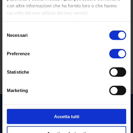
con altre informazioni che ha fornito loro o che hanno
raccolto dal suo utilizzo dei loro servizi.
Selezione
Necessari
del
Sorprendente vero?
consenso
Preferenze
Richiedi una
demo personalizzata
.
Statistiche
Torna indietro
Marketing
Scopri le altre soluzioni per
l’
Healthcare
Accetta tutti