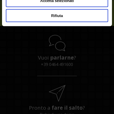
Accetta selezionati
Sempre al tuo
Rifiuta
Vuoi
parlarne
?
+39 0464 491600
Pronto a
fare il salto
?