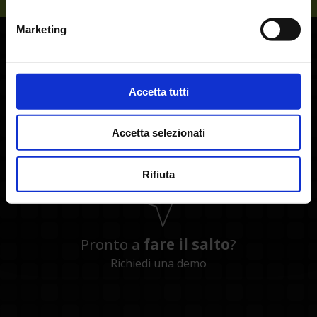
Marketing
Accetta tutti
Vuoi
parlarne
?
+39 0464 491600
Accetta selezionati
Rifiuta
Pronto a
fare il salto
?
Richiedi una demo