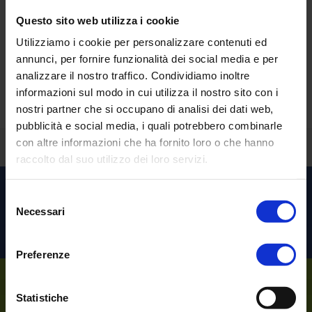
Questo sito web utilizza i cookie
Utilizziamo i cookie per personalizzare contenuti ed
Sorprendente vero?
annunci, per fornire funzionalità dei social media e per
analizzare il nostro traffico. Condividiamo inoltre
Richiedi una
demo personalizzata
.
informazioni sul modo in cui utilizza il nostro sito con i
nostri partner che si occupano di analisi dei dati web,
pubblicità e social media, i quali potrebbero combinarle
con altre informazioni che ha fornito loro o che hanno
Torna indietro
raccolto dal suo utilizzo dei loro servizi.
Scopri le altre soluzioni per
Selezione
Necessari
del
l’
Healthcare
consenso
Preferenze
Sempre al tuo
Statistiche